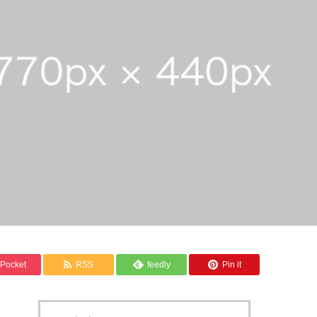
針
Pocket
RSS
feedly
Pin it