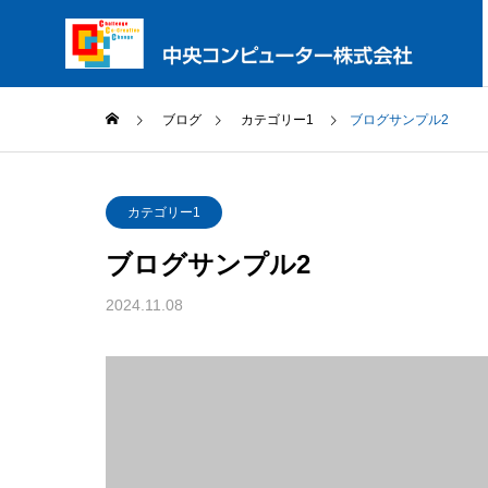
ブログ
カテゴリー1
ブログサンプル2
PHILOSO
カテゴリー1
企業理念
ブログサンプル2
SERVICE
2024.11.08
サービス内容
COMPANY
ORGANIZ
組織図
企業情報
SYSTEM
INTEGRA
SIサービス
POLICY