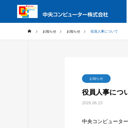
お知らせ
お知らせ
役員人事について
PHILOSO
企業理念
SERVICE
お知らせ
サービス内容
COMPANY
ORGANIZ
役員人事につ
組織図
企業情報
2026.06.23
SYSTEM
INTEGRA
中央コンピュータ
SIサービス
POLICY