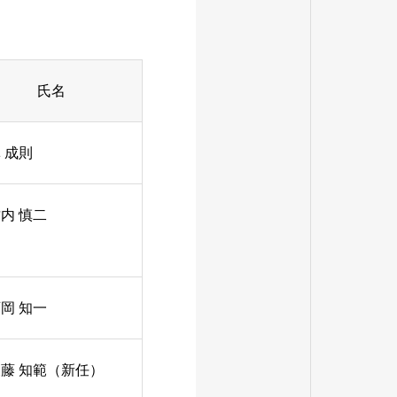
氏名
 成則
内 慎二
岡 知一
藤 知範（新任）