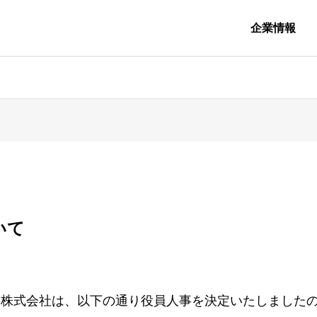
企業情報
PHY
GREETING
社長挨拶
ATION
BASE
いて
事業拠点
DIGITA
TION
TRANS
ー株式会社は、以下の通り役員人事を決定いたしました
DXサービス