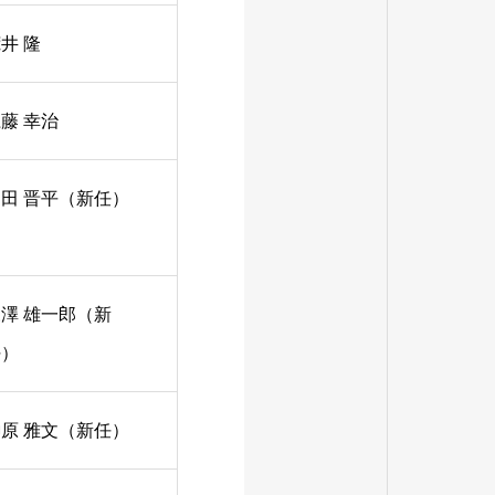
井 隆
藤 幸治
田 晋平（新任）
澤 雄一郎（新
任）
原 雅文（新任）