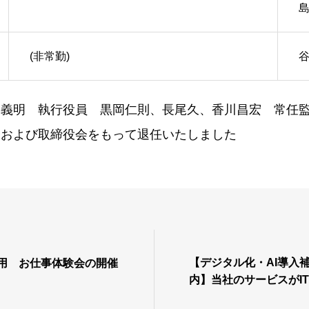
島
(非常勤)
谷
口義明 執行役員 黒岡仁則、長尾久、香川昌宏 常任
会および取締役会をもって退任いたしました
【デジタル化・AI導入補
採用 お仕事体験会の開催
内】当社のサービスがI
録されました