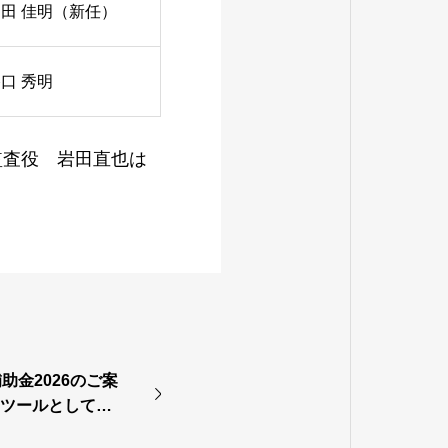
田 佳明（新任）
口 秀明
監査役 岩田直也は
助金2026のご案
Tツールとして登