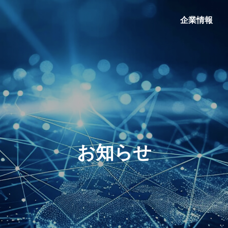
企業情報
PHY
GREETING
社長挨拶
お知らせ
ATION
BASE
事業拠点
DIGITA
TION
TRANS
DXサービス