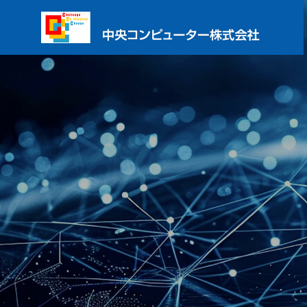
PHILOSO
企業理念
SERVICE
サービス内容
COMPANY
ORGANIZ
組織図
企業情報
SYSTEM
INTEGRA
SIサービス
POLICY