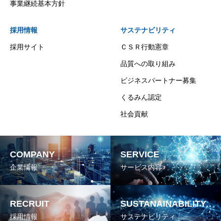
事業継続基本方針
採用情報
サステナビリティ
採用サイト
ＣＳＲ行動憲章
品質への取り組み
ビジネスパートナー募集
くるみん認定
社会貢献
COMPANY
SERVICE
企業情報
サービス内容
RECRUIT
SUSTANAINABILITY
採用情報
サステナビリティ